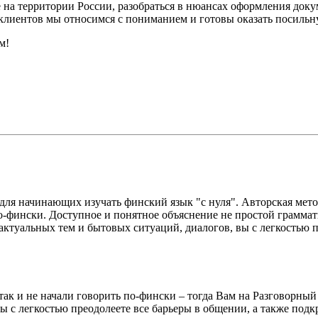
е на территории России, разобраться в нюансах оформления до
ам клиентов мы относимся с пониманием и готовы оказать посил
м!
с для начинающих изучать финский язык "с нуля". Авторская ме
о-фински. Доступное и понятное объяснение не простой граммат
актуальных тем и бытовых ситуаций, диалогов, вы с легкостью п
ак и не начали говорить по-фински – тогда Вам на Разговорный к
 с легкостью преодолеете все барьеры в общении, а также подк