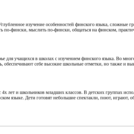
я. Углубленное изучение особенностей финского языка, сложные
ь по-фински, мыслить по-фински, общаться на финском, практиче
рье для учащихся в школах с изучением финского языка. Во мно
ь, обеспечивают себе высокие школьные отметки, но также и в
 4х лет и школьников младших классов. В детских группах испо
ком языке. Дети готовят небольшие спектакли, поют, играют, о